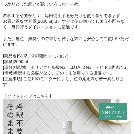
っかりとした潤いが欲しい方におすすめ。
希釈する必要がなく、毎回使用する分だけを使う事ができます。
お買い得な大容量(2000ml)は、すぐに使い切ってしまう心配もな
く、毎日行うダイレーションに最適です。
また、無色・無臭なので香りが苦手な方にも安心してご使用いただ
けます。
[商品名]SHIZUKU(潤滑ローション)
[容量]2000ml
[成分]精製水、ポリアクリル酸Na、EDTA-２Na、デヒドロ酢酸Na
[備考]希釈する必要がなく、そのまま使用できる濃度です。
[注意事項] ご使用のモニターにより、色の見え方が若干異なりま
す。
【ソフトタイプはこちら】