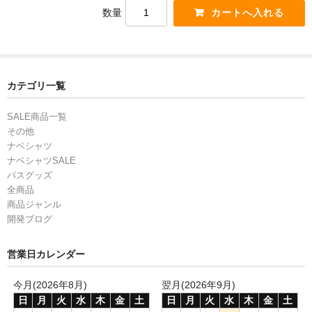
数量
カテゴリ一覧
SALE商品一覧
その他
ナベシャツ
ナベシャツSALE
パスグッズ
全商品
商品ジャンル
開発ブログ
営業日カレンダー
今月(2026年8月)
翌月(2026年9月)
日
月
火
水
木
金
土
日
月
火
水
木
金
土