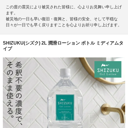
この度の震災により被災された皆様に、心よりお見舞い申し上げ
ます。
被災地の一日も早い復旧・復興と、皆様の安全、そして平穏な
日々が一日でも早く戻りますことを心よりお祈り申し上げます。
TOP
SHIZUKU(シズク) 2L 潤滑ローション ボトル ミディアムタ
イプ
ナベシャツ
グッズ
その他
SALE商品一覧
ショッピングガイド
サイズ交換サービスについて
よくある質問