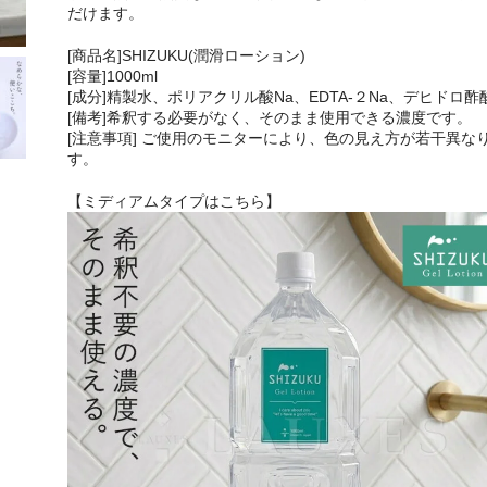
だけます。
[商品名]SHIZUKU(潤滑ローション)
[容量]1000ml
[成分]精製水、ポリアクリル酸Na、EDTA-２Na、デヒドロ酢
[備考]希釈する必要がなく、そのまま使用できる濃度です。
[注意事項] ご使用のモニターにより、色の見え方が若干異な
す。
【ミディアムタイプはこちら】