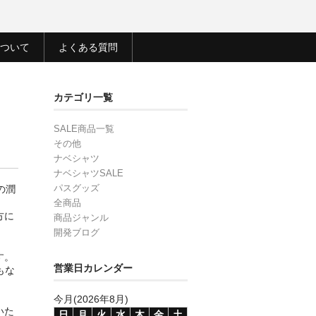
ついて
よくある質問
カテゴリ一覧
SALE商品一覧
その他
ナベシャツ
ナベシャツSALE
パスグッズ
の潤
全商品
方に
商品ジャンル
開発ブログ
す。
営業日カレンダー
もな
今月(2026年8月)
いた
日
月
火
水
木
金
土