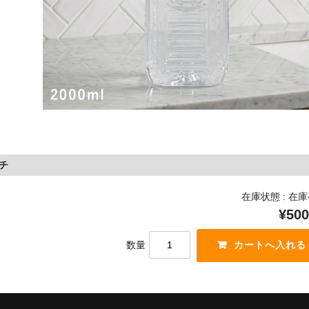
ウチ
在庫状態 : 在
¥500
数量